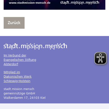
Zurück
Im Verbund der
Evangelischen Stiftung
Alsterdorf
Mitglied im
Diakonischen Werk
Schleswig-Holstein
stadt.mission.mensch
gemeinnützige GmbH
Walkerdamm 17, 24103 Kiel
Tel. 0431 . 26044 - 100