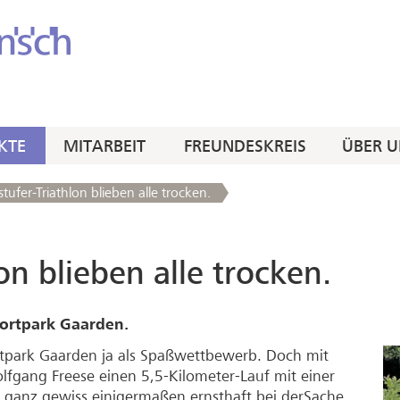
KTE
MITARBEIT
FREUNDESKREIS
ÜBER U
tufer-Triathlon blieben alle trocken.
on blieben alle trocken.
portpark Gaarden.
portpark Gaarden ja als Spaßwettbewerb. Doch mit
lfgang Freese einen 5,5-Kilometer-Lauf mit einer
 ganz gewiss einigermaßen ernsthaft bei derSache