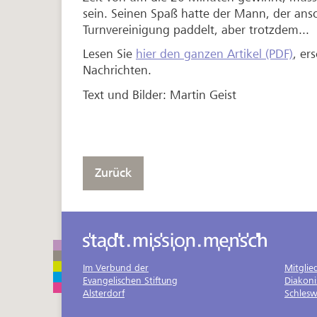
sein. Seinen Spaß hatte der Mann, der anso
Turnvereinigung paddelt, aber trotzdem...
Lesen Sie
hier den ganzen Artikel (PDF)
, er
Nachrichten.
Text und Bilder: Martin Geist
Zurück
Im Verbund der
Mitglie
Evangelischen Stiftung
Diakon
Alsterdorf
Schlesw