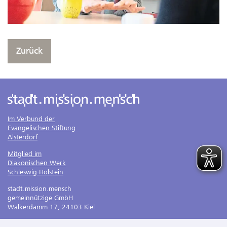
Zurück
Im Verbund der
Evangelischen Stiftung
Alsterdorf
Mitglied im
Diakonischen Werk
Schleswig-Holstein
stadt.mission.mensch
gemeinnützige GmbH
Walkerdamm 17, 24103 Kiel
Tel. 0431 . 26044 - 100