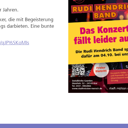
r Jahren.
er, die mit Begeisterung
gs darbieten. Eine bunte
e/qJPYsSKoMIs