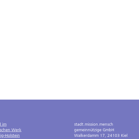
d im
stadt.mission.mensch
ischen Werk
gemeinnützige GmbH
ig-Holstein
Walkerdamm 17, 24103 Kiel