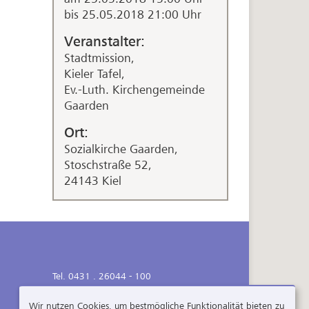
bis 25.05.2018 21:00 Uhr
Veranstalter:
Stadtmission,
Kieler Tafel,
Ev.-Luth. Kirchengemeinde
Gaarden
Ort:
Sozialkirche Gaarden,
Stoschstraße 52,
24143 Kiel
Tel. 0431 . 26044 - 100
Fax 0431 . 26044 - 199
info (at) stadtmission-mensch.de
Wir nutzen Cookies, um bestmögliche Funktionalität bieten zu