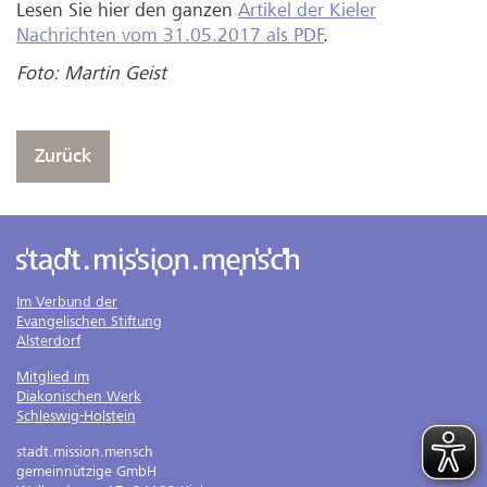
Lesen Sie hier den ganzen
Artikel der Kieler
Nachrichten vom 31.05.2017 als PDF
.
Foto: Martin Geist
Zurück
Im Verbund der
Evangelischen Stiftung
Alsterdorf
Mitglied im
Diakonischen Werk
Schleswig-Holstein
stadt.mission.mensch
gemeinnützige GmbH